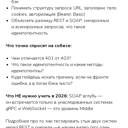
бэк
Понимать структуру запроса: URL, заголовки, тело,
cookies, авторизация (Bearer, Basic)
Объяснить разницу REST и SOAP, синхронных
и асинхронных запросов, что такое
идемпотентность
Что точно спросят на собесе:
Чем отличается 401 от 403?
Что такое идемпотентность и какие методы
идемпотентны?
Куда пойдёшь искать причину, если на фронте
ошибка, а в логах бэка чисто?
Что НЕ нужно учить в 2026:
SOAP вглубь —
он встречается только в унаследованных системах.
gRPC и WebSocket — это уровень Middle.
Подробнее про то, как тестировать стык двух систем
через REST и очереди —в нашем видео (это один