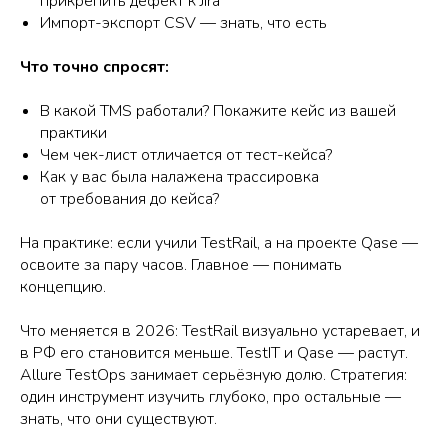
прикрепить дефект к Jira
Импорт-экспорт CSV — знать, что есть
Что точно спросят:
В какой TMS работали? Покажите кейс из вашей
практики
Чем чек-лист отличается от тест-кейса?
Как у вас была налажена трассировка
от требования до кейса?
На практике: если учили TestRail, а на проекте Qase —
освоите за пару часов. Главное — понимать
концепцию.
Что меняется в 2026: TestRail визуально устаревает, и
в РФ его становится меньше. TestIT и Qase — растут.
Allure TestOps занимает серьёзную долю. Стратегия:
один инструмент изучить глубоко, про остальные —
знать, что они существуют.