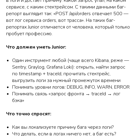
в логи и достаёт причину: какой запрос упал, на каком
сервисе, с каким стектрейсом. С такими данными баг-
репорт выглядит так: «POST /api/orders отвечает 500 —
вот лог сервиса orders, вот трасса». На таких баг-
репортах Junior отличается от человека, который только
пробует профессию.
Что должен уметь Junior:
Один инструмент любой (чаще всего Kibana, реже —
Sentry, Graylog, Grafana Loki): открыть, найти запрос
по timestamp + traceId, прочитать стектрейс,
выгрузить логи за нужный промежуток времени
Понимать уровни логов: DEBUG, INFO, WARN, ERROR
Понимать связь «запрос фронта → traceId → лог
бэка»
Что точно спросят:
Как вы локализуете причину бага через логи?
Что делать, если в логах ничего нет, а баг есть?