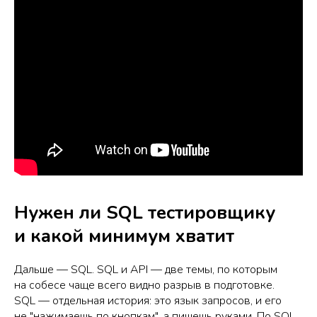
Нужен ли SQL тестировщику
и какой минимум хватит
Дальше — SQL. SQL и API — две темы, по которым
на собесе чаще всего видно разрыв в подготовке.
SQL — отдельная история: это язык запросов, и его
не "нажимаешь по кнопкам", а пишешь руками. По SQL