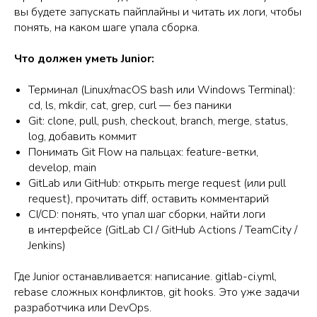
вы будете запускать пайплайны и читать их логи, чтобы
понять, на каком шаге упала сборка.
Что должен уметь Junior:
Терминал (Linux/macOS bash или Windows Terminal):
cd, ls, mkdir, cat, grep, curl — без паники
Git: clone, pull, push, checkout, branch, merge, status,
log, добавить коммит
Понимать Git Flow на пальцах: feature-ветки,
develop, main
GitLab или GitHub: открыть merge request (или pull
request), прочитать diff, оставить комментарий
CI/CD: понять, что упал шаг сборки, найти логи
в интерфейсе (GitLab CI / GitHub Actions / TeamCity /
Jenkins)
Где Junior останавливается: написание. gitlab-ci.yml,
rebase сложных конфликтов, git hooks. Это уже задачи
разработчика или DevOps.