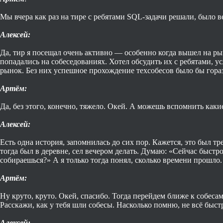
Мы вчера как раз на тире с ребятами SQL-задачи решали, было в
Алексей:
Да, тир я посещал очень активно — особенно когда вышел на ры
попадались на собеседованиях. Хотел обсудить их с ребятами, 
рынок. Без них успешное прохождение техсобесов было бы гора
Артём:
Да, без этого, конечно, тяжело. Окей. А можешь вспомнить каки
Алексей:
Есть одна история, запомнилась до сих пор. Кажется, это был т
тогда был в деревне, сел вечером делать. Думаю: «Сейчас быстр
собираешься?» А я только тогда понял, сколько времени прошл
Артём:
Ну круто, круто. Окей, спасибо. Тогда перейдем ближе к собеса
Расскажи, как у тебя шли собесы. Насколько помню, не всё быс
Алексей: