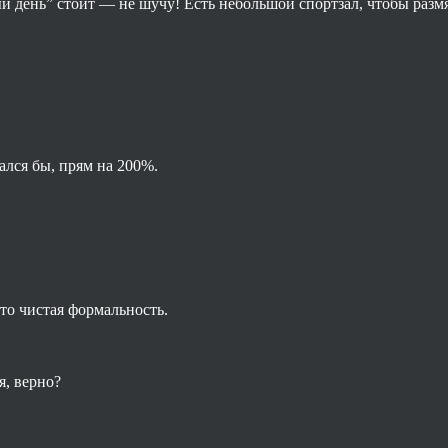
й день” стоит — не шучу! Есть небольшой спортзал, чтобы размя
вался бы, прям на 200%.
это чистая формальность.
я, верно?