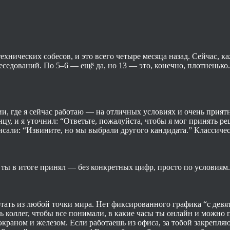
 технических собесов, и это всего четыре месяца назад. Сейчас, 
беседований. По 5–6 — ещё да, но 13 — это, конечно, плотненько.
, где я сейчас работаю — на отличных условиях и очень приятну
у, и я уточнил: “Ответьте, пожалуйста, чтобы я мог принять реш
писали: “Извините, но мы выбрали другого кандидата.” Классичес
 ты в итоге принял — без конкретных цифр, просто по условиям.
тать из любой точки мира. Нет фиксированного графика “с девят
ть коллег, чтобы все понимали, в какие часы ты онлайн и можно
аном и железом. Если работаешь из офиса, за тобой закрепляют