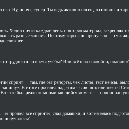
есело. Ну, понял, супер. Ты ведь активно посещал созвоны и тир
нок. Ходил почти каждый день: повторял материал, закреплял то
услышать разные мнения. Поэтому тиры я не пропускал — считаю
здо сложнее.
е-то трудности во время учёбы? Или всё шло спокойно, планово?
ретий спринт — там, где баг-репорты, чек-листы, тест-кейсы. Бы
о напишу». В итоге просидел над этим часов пять или шесть! Сиж
о. Вот это был реально запоминающийся момент — полностью ушё
м. Ты прошёл все спринты, сдал домашки, и вот началась подгот
тро получилось?