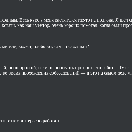
одным. Весь курс у меня растянулся где-то на полгода. Я шёл сп
кстати, как наш ментор, очень хорошо помогал, когда были про
мый или, может, наоборот, самый сложный?
й, но непростой, если не понимать принцип его работы. Тут ва
же во время прохождения собеседований — и это на самом деле м
т, с ним интересно работать.