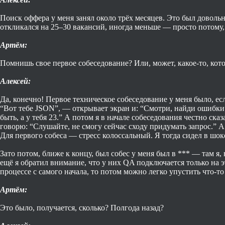
Поиск оффера у меня занял около трёх месяцев. Это был довольн
откликался на 25–30 вакансий, иногда меньше — просто потому,
Артём:
Помнишь свое первое собеседование? Или, может, какое-то, кот
Алексей:
Да, конечно! Первое техническое собеседование у меня было, ес
“Вот тебе JSON”, — открывает экран и: “Смотри, найди ошибки”
быть, а у тебя 23.” А потом я в начале собеседования честно ска
говорю: “Слушайте, не смогу сейчас сходу придумать запрос.” А о
Для первого собеса — стресс колоссальный. Я тогда сидел в шок
Зато потом, ближе к концу, был собес у меня был в *** — там я
ещё я обратил внимание, что у них QA подключается только на эт
процессе с самого начала, то потом можно легко упустить что-то
Артём:
Это было, получается, сколько? Полгода назад?