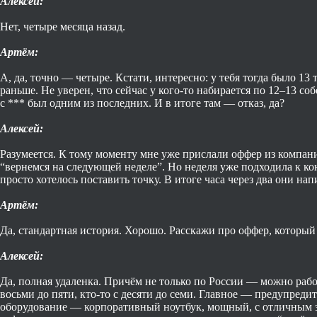
Алексей:
Нет, четыре месяца назад.
Артём:
А, да, точно — четыре. Кстати, интересно: у тебя тогда было 13
раньше. Не уверен, что сейчас у кого-то набирается по 12–13 со
с *** был одним из последних. И в итоге там — отказ, да?
Алексей:
Разумеется. К тому моменту мне уже прислали оффер из компании
“вернемся на следующей неделе”. Но неделя уже подходила к конц
просто хотелось поставить точку. В итоге часа через два они на
Артём:
Да, стандартная история. Хорошо. Расскажи про оффер, который
Алексей:
Да, полная удаленка. Причём не только по России — можно рабо
восьми до пяти, кто-то с десяти до семи. Главное — предупреди
оборудование — корпоративный ноутбук, мощный, с отличным экр