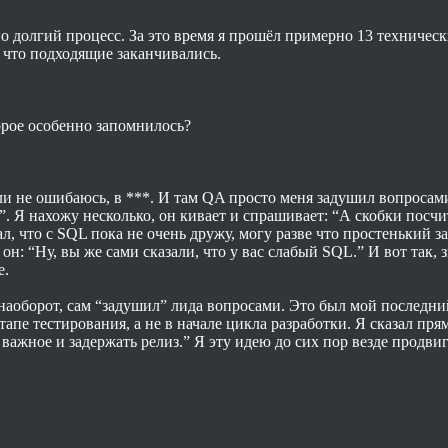
о долгий процесс. За это время я прошёл примерно 13 техническ
 что подходящие заканчивались.
орое особенно запомнилось?
ли не ошибаюсь, в ***. И там QA просто меня задушил вопросами
. Я нахожу несколько, он кивает и спрашивает: “А скобки посчи
зал, что с SQL пока не очень дружу, могу разве что простенький з
н: “Ну, вы же сами сказали, что у вас слабый SQL.” И вот так, з
е.
, наоборот, сам “задушил” лида вопросами. Это был мой последни
апе тестирования, а не в начале цикла разработки. Я сказал пря
 важное и задержать релиз.” Я эту идею до сих пор везде продви