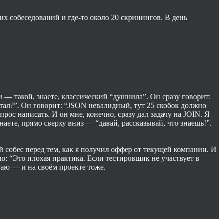
их собеседований и где-то около 20 скринингов. В день
 — такой, знаете, классический “душнила”. Он сразу говорит:
тал?”. Он говорит: “JSON невалидный, тут 25 скобок должно
апрос написать. И он мне, конечно, сразу дал задачу на JOIN. Я
наете, прямо сверху вниз — “давай, рассказывай, что знаешь!”.
й собес перед тем, как я получил оффер от текущей компании. И
мо: “Это плохая практика. Если тестировщик не участвует в
гаю — и на своём проекте тоже.